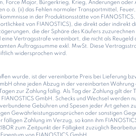
en, Force Major, Bürgerkrieg, Krieg, Änderungen ode
n o.ä. (ii) das Fehlen normaler Transportmittel, Fe
orkommnisse in der Produktionsstätte von FIANOSTICS,
tlichkeit von FIANOSTICS), die direkt oder indirekt di
Verzögerungen, die der Sphäre des Käufers zuzurechnen 
d eine Vertragsstrafe vereinbart, die nicht als Reugeld 
mten Auftragssumme exkl. MwSt. Diese Vertragsstrafe
iftlich widersprochen wird.
ffen wurde, ist der vereinbarte Preis bei Lieferung b
mbH ohne jeden Abzug in der vereinbarten Währung
gen zur Zahlung fällig. Als Tag der Zahlung gilt der 
n FIANOSTICS GmbH. Schecks und Wechsel werden nu
erbundene Gebühren und Spesen jeder Art gehen zu 
 wegen Gewährleistungsansprüchen oder sonstigen Ge
iner fälligen Zahlung im Verzug, so kann ihm FIANOST
OR zum Zeitpunkt der Fälligkeit zuzüglich Bearbeit
ung Eigentum von FIANOSTICS GmbH.