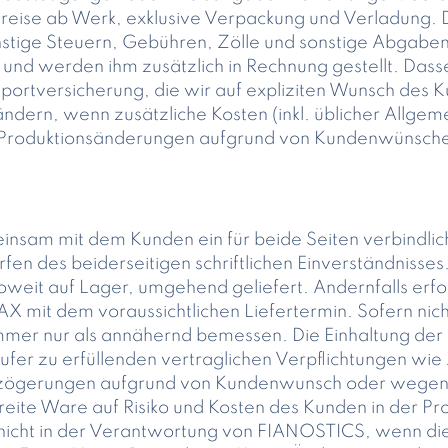
 Preise ab Werk, exklusive Verpackung und Verladung. 
onstige Steuern, Gebühren, Zölle und sonstige Abgaben
und werden ihm zusätzlich in Rechnung gestellt. Dasse
sportversicherung, die wir auf expliziten Wunsch des
erändern, wenn zusätzliche Kosten (inkl. üblicher Allg
d Produktionsänderungen aufgrund von Kundenwünsche
nsam mit dem Kunden ein für beide Seiten verbindlicher
en des beiderseitigen schriftlichen Einverständnisse
weit auf Lager, umgehend geliefert. Andernfalls erfolg
X mit dem voraussichtlichen Liefertermin. Sofern nich
immer nur als annähernd bemessen. Die Einhaltung der L
ufer zu erfüllenden vertraglichen Verpflichtungen w
rzögerungen aufgrund von Kundenwunsch oder wegen 
ite Ware auf Risiko und Kosten des Kunden in der Pr
nicht in der Verantwortung von FIANOSTICS, wenn die