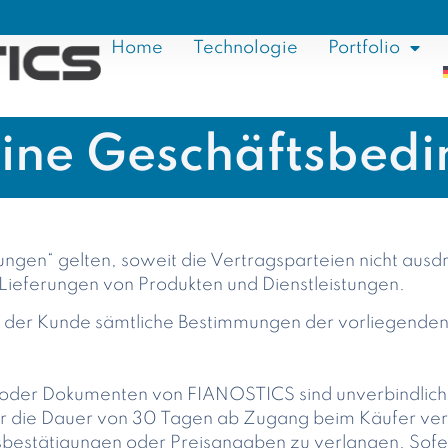
Home
Technologie
Portfolio
ine Geschäftsbed
gen“ gelten, soweit die Vertragsparteien nicht ausdr
 Lieferungen von Produkten und Dienstleistungen.
nt der Kunde sämtliche Bestimmungen der vorliegend
n oder Dokumenten von FIANOSTICS sind unverbindlich. 
 die Dauer von 30 Tagen ab Zugang beim Käufer verbin
isbestätigungen oder Preisangaben zu verlangen. Sofer