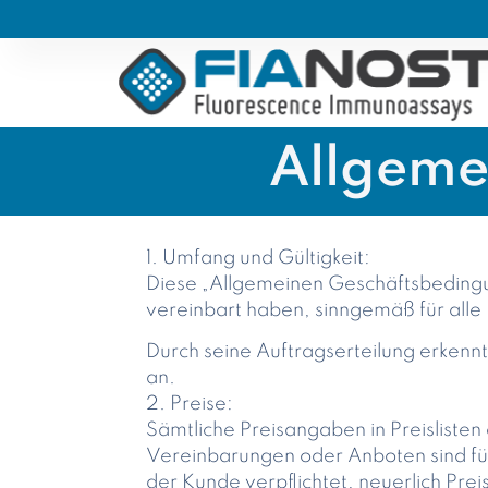
Allgeme
1. Umfang und Gültigkeit:
Diese „Allgemeinen Geschäftsbedingun
vereinbart haben, sinngemäß für alle
Durch seine Auftragserteilung erken
an.
2. Preise:
Sämtliche Preisangaben in Preisliste
Vereinbarungen oder Anboten sind für
der Kunde verpflichtet, neuerlich Pre