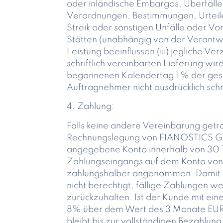
oder inländische Embargos, Überfäll
Verordnungen, Bestimmungen, Urteile
Streik oder sonstigen Unfälle oder V
Stätten (unabhängig von der Verantwor
Leistung beeinflussen (iii) jegliche 
schriftlich vereinbarten Lieferung wir
begonnenen Kalendertag 1 % der gesa
Auftragnehmer nicht ausdrücklich schr
4. Zahlung:
Falls keine andere Vereinbarung getro
Rechnungslegung von FIANOSTICS G
angegebene Konto innerhalb von 30 Ta
Zahlungseingangs auf dem Konto vo
zahlungshalber angenommen. Damit v
nicht berechtigt, fällige Zahlungen
zurückzuhalten. Ist der Kunde mit e
8% über dem Wert des 3 Monate EURIB
bleibt bis zur vollständigen Bezahl