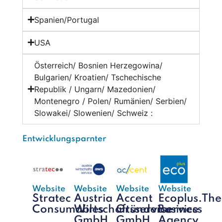
Spanien/Portugal
USA
Österreich/ Bosnien Herzegowina/
Bulgarien/ Kroatien/ Tschechische
Republik / Ungarn/ Mazedonien/
Montenegro / Polen/ Rumänien/ Serbien/
Slowakei/ Slowenien/ Schweiz :
Entwicklungsparnter
Website
Website
Website
Website
Stratec
Austria
Accent
Ecoplus.The
Consumables
Wirtschaftsservice
Gründerservice
Business
GmbH
GmbH
Agency