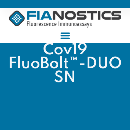
Cov19
FluoBolt™-DUO
SN