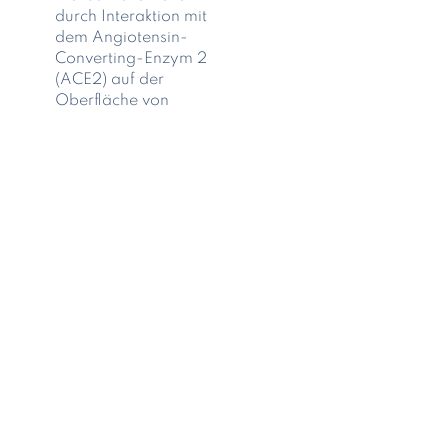
durch Interaktion mit
dem Angiotensin-
Converting-Enzym 2
(ACE2) auf der
Oberfläche von
Zellen im
Respirationstrakt und
Spike (S)-Protein auf
der äußeren Hülle
des Virion-Partikels,
insbesondere mit
seiner
Rezeptorbindungsdomäne
(RBD). Das S- und
das
Nukleokapsidprotein
(NC) sind die
Hauptimmunogene
von SARS-CoV-2.
Antikörper gegen die
RBD des S-Proteins