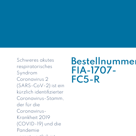
Bestellnumme
Schweres akutes
respiratorisches
FIA-1707-
Syndrom
FC5-R
Coronavirus 2
(SARS-CoV-2) ist ein
kürzlich identifizierter
Coronavirus-Stamm,
der für die
Coronavirus-
Krankheit 2019
(COVID-19) und die
Pandemie